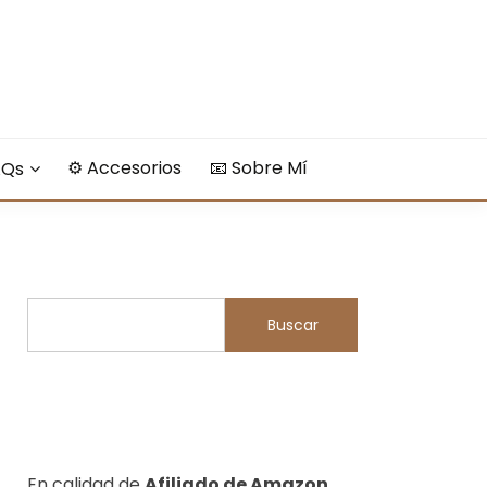
⚙️ Accesorios
​📧​ Sobre Mí
AQs
Buscar
Buscar
En calidad de
Afiliado de Amazon
,