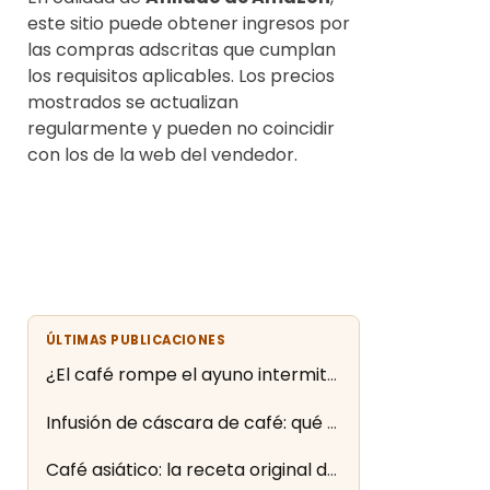
este sitio puede obtener ingresos por
las compras adscritas que cumplan
los requisitos aplicables. Los precios
mostrados se actualizan
regularmente y pueden no coincidir
con los de la web del vendedor.
ÚLTIMAS PUBLICACIONES
¿El café rompe el ayuno intermitente? Lo que dice la evidencia
Infusión de cáscara de café: qué es la cascara y cómo se prepara
Café asiático: la receta original de Cartagena paso a paso