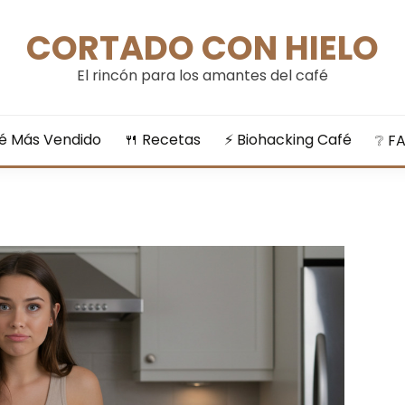
CORTADO CON HIELO
El rincón para los amantes del café
fé Más Vendido
🍴​ Recetas
⚡​ Biohacking Café
❔​ F