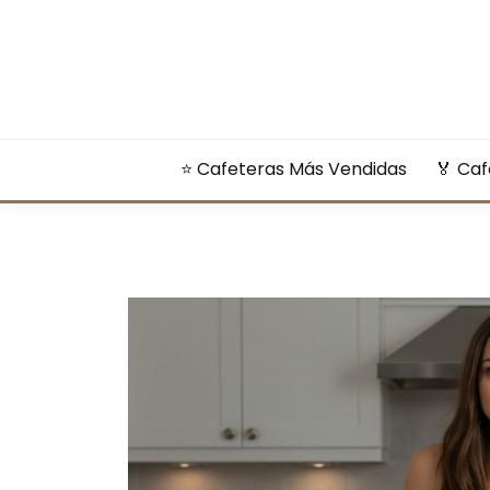
Saltar
al
contenido
⭐ Cafeteras Más Vendidas
🏅​ Ca