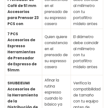
Café de 51 mm
en el
al milímetro
Accesorios
prensado de
con tu
para Prensar 23
su espresso
portafiltro:
PCS con
casero
mídelo antes
7 PCS
Quien quiere
El diámetro
Accesorios de
consistencia
debe coincidir
Espresso
en el
al milímetro
Herramientas
prensado de
con tu
de Prensador
su espresso
portafiltro:
de Espresso de
casero
mídelo antes
51mm
Afinar la
SHUBEIEUMI
Verifica la
rutina
Accesorios de
compatibilidad
espresso
la Herramienta
de tamaño
cuando lo
de la
con tu equipo
básico ya
Distribución de
antes de