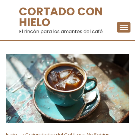
Saltar
CORTADO CON
al
contenido
HIELO
El rincón para los amantes del café
›
Inicio
Curiosidades del Café que No Sabías