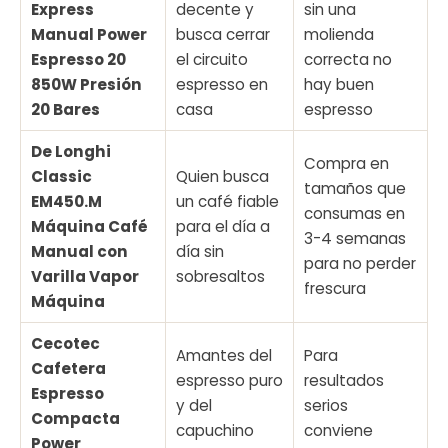
Express
decente y
sin una
Manual Power
busca cerrar
molienda
Espresso 20
el circuito
correcta no
850W Presión
espresso en
hay buen
20 Bares
casa
espresso
De Longhi
Compra en
Classic
Quien busca
tamaños que
EM450.M
un café fiable
consumas en
Máquina Café
para el día a
3-4 semanas
Manual con
día sin
para no perder
Varilla Vapor
sobresaltos
frescura
Máquina
Cecotec
Amantes del
Para
Cafetera
espresso puro
resultados
Espresso
y del
serios
Compacta
capuchino
conviene
Power