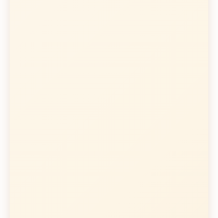
Ventajas
Control total sobre cada
variable
Precio más accesible
Experiencia de barista
auténtica
Conexión íntima con el proceso
Flexibilidad máxima