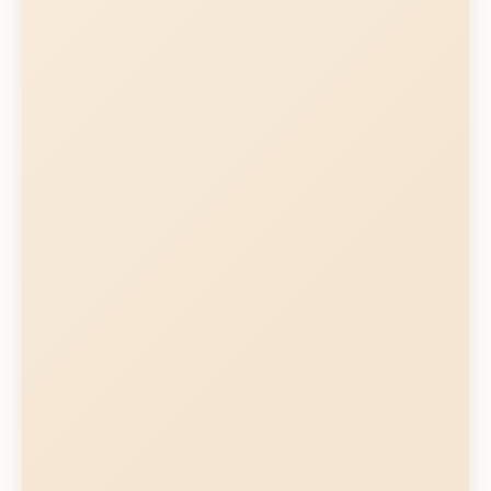
Ventajas
Balance ideal control/facilidad
Extracción consistente
Aprendizaje más accesible
Flexibilidad en parámetros
Resultados predecibles
Desventajas
Aún requiere conocimiento
Precio medio-alto