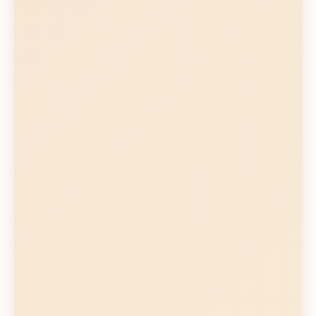
Ventajas
Comodidad máxima
Proceso completamente
automático
Múltiples perfiles de usuario
Autolimpieza integrada