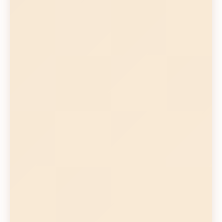
Sin curva de aprendizaje
Desventajas
Precio más elevado
Menos control artesanal
Mayor complejidad técnica
Reparaciones más costosas
Dependencia tecnológica