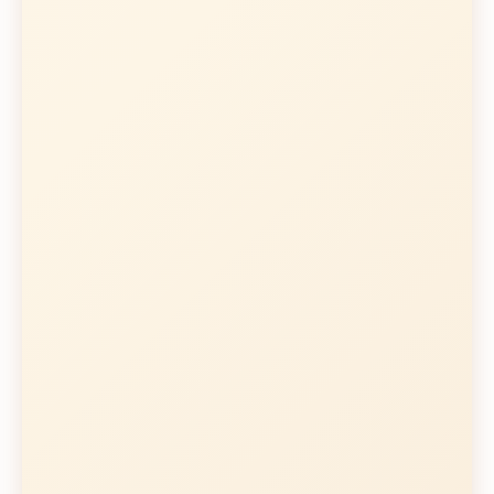
Desventajas
Curva de aprendizaje
pronunciada
Requiere tiempo y práctica
Necesitas molinillo por
separado
Consistencia variable
Mayor tiempo de preparación