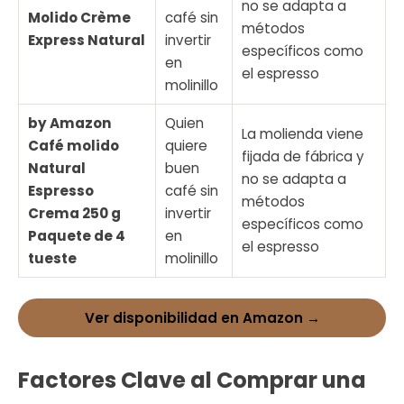
no se adapta a
Molido Crème
café sin
métodos
Express Natural
invertir
específicos como
en
el espresso
molinillo
by Amazon
Quien
La molienda viene
Café molido
quiere
fijada de fábrica y
Natural
buen
no se adapta a
Espresso
café sin
métodos
Crema 250 g
invertir
específicos como
Paquete de 4
en
el espresso
tueste
molinillo
Ver disponibilidad en Amazon →
Factores Clave al Comprar una