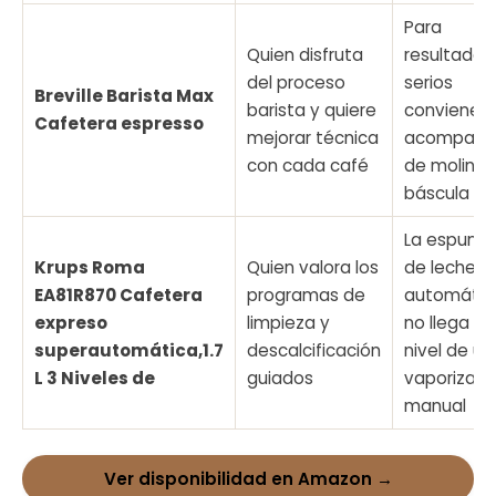
Para
Quien disfruta
resultados
del proceso
serios
Breville Barista Max
barista y quiere
conviene
Cafetera espresso
mejorar técnica
acompañar
con cada café
de molinillo
báscula
La espuma
Krups Roma
Quien valora los
de leche
EA81R870 Cafetera
programas de
automátic
expreso
limpieza y
no llega al
superautomática,1.7
descalcificación
nivel de un
L 3 Niveles de
guiados
vaporizad
manual
Ver disponibilidad en Amazon →