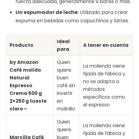
fuerza adecuada, generalmente 9 bares o más.
Un espumador de leche
: Utilizado para crear
espuma en bebidas como capuchinos y lattes.
Ideal
Producto
A tener en cuenta
para
by Amazon
Quien
La molienda viene
Café molido
quiere
fijada de fábrica y
Natural
buen
no se adapta a
Espresso
café sin
métodos
Crema 500 g
invertir
específicos como
2×250 g tueste
en
el espresso
claro –
molinillo
Quien
La molienda viene
quiere
fijada de fábrica y
Marcilla Café
buen