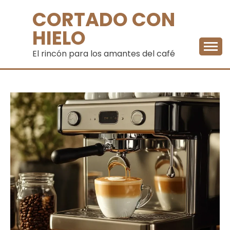
Saltar
CORTADO CON
al
contenido
HIELO
El rincón para los amantes del café