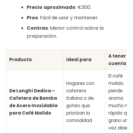
Precio
aproximado
: €300.
Pros
: Fácil de usar y mantener.
Contras
: Menor control sobre la
preparación.
A tener en
Producto
Ideal para
cuenta
El café
Hogares con
molido
De Longhi Dedica –
cafetera
pierde
Cafetera de Bomba
italiana o de
aroma
de Acero Inoxidable
goteo que
mucho má
para Café Molido
priorizan la
rápido que 
comodidad
grano una
vez abiert