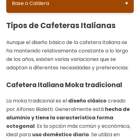
Base o Caldera
molido en el filtro.
agujeros que se coloca en la parte superior de
la base. Su función es contener el café molido y
La base, también conocida como caldera, es la
permitir que el agua caliente pase a través de
Tipos de Cafeteras Italianas
parte inferior de la cafetera italiana. Es donde
él, extrayendo los sabores y aromas del café.
se coloca el agua que, al calentarse, generará
Aunque el diseño básico de la cafetera italiana se
la presión necesaria para impulsar el café
ha mantenido relativamente constante a lo largo
hacia arriba. Normalmente está hecha de
de los años, existen varias variaciones que se
aluminio o acero inoxidable y tiene una válvula
adaptan a diferentes necesidades y preferencias.
de seguridad para liberar el exceso de presión
si fuera necesario.
Cafetera Italiana Moka tradicional
La moka tradicional es el
diseño clásico
creado
por Alfonso Bialetti. Generalmente está
hecha de
aluminio y tiene la característica forma
octogonal
. Es la opción más común y económica,
ideal para
uso doméstico diario
. Se utiliza en