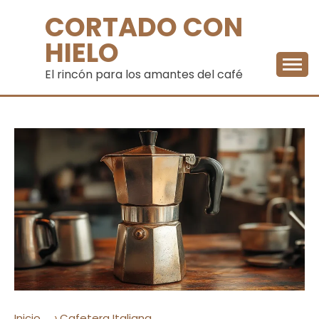
Saltar
CORTADO CON
al
contenido
HIELO
El rincón para los amantes del café
›
Inicio
Cafetera Italiana