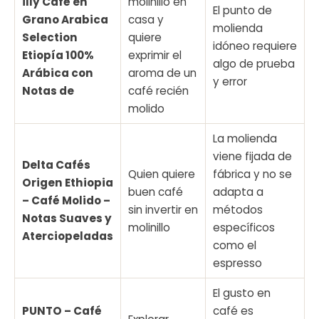
illy Café en
molinillo en
El punto de
Grano Arabica
casa y
molienda
Selection
quiere
idóneo requiere
Etiopía 100%
exprimir el
algo de prueba
Arábica con
aroma de un
y error
Notas de
café recién
molido
La molienda
viene fijada de
Delta Cafés
Quien quiere
fábrica y no se
Origen Ethiopia
buen café
adapta a
– Café Molido –
sin invertir en
métodos
Notas Suaves y
molinillo
específicos
Aterciopeladas
como el
espresso
El gusto en
PUNTO – Café
café es