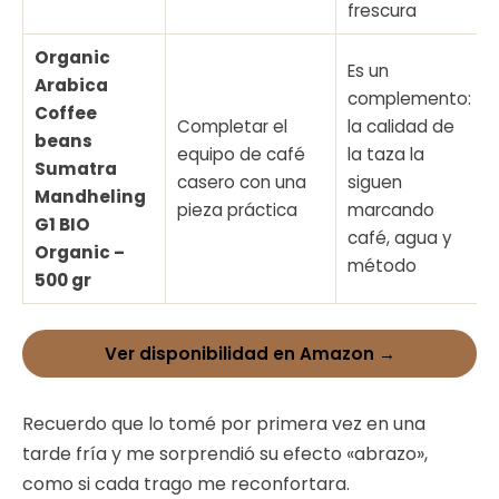
frescura
Organic
Es un
Arabica
complemento:
Coffee
Completar el
la calidad de
beans
equipo de café
la taza la
Sumatra
casero con una
siguen
Mandheling
pieza práctica
marcando
G1 BIO
café, agua y
Organic –
método
500 gr
Ver disponibilidad en Amazon →
Recuerdo que lo tomé por primera vez en una
tarde fría y me sorprendió su efecto «abrazo»,
como si cada trago me reconfortara.