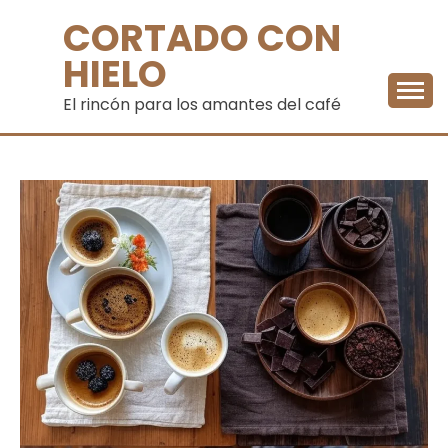
Saltar
CORTADO CON
al
contenido
HIELO
El rincón para los amantes del café