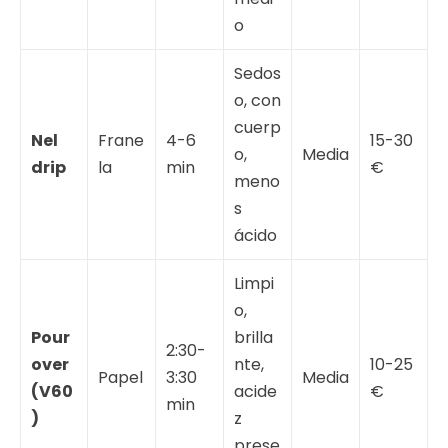
o
Sedos
o, con
cuerp
Nel
Frane
4-6
15-30
o,
Media
drip
la
min
€
meno
s
ácido
Limpi
o,
Pour
brilla
2:30-
over
nte,
10-25
Papel
3:30
Media
(V60
acide
€
min
)
z
prese