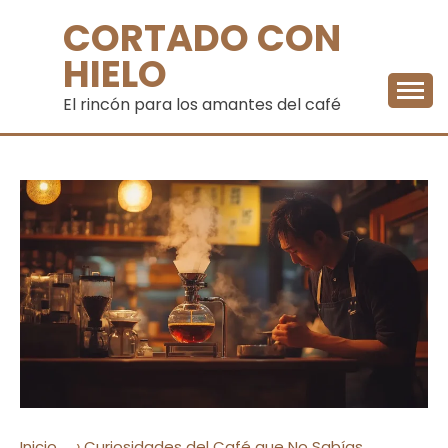
Saltar
CORTADO CON
al
contenido
HIELO
El rincón para los amantes del café
›
Inicio
Curiosidades del Café que No Sabías