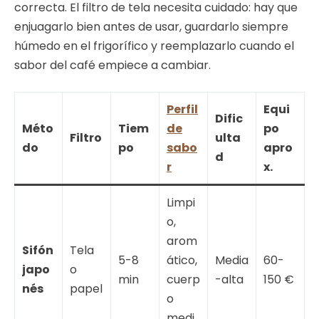
correcta. El filtro de tela necesita cuidado: hay que
enjuagarlo bien antes de usar, guardarlo siempre
húmedo en el frigorífico y reemplazarlo cuando el
sabor del café empiece a cambiar.
Perfil
Equi
Dific
Méto
Tiem
de
po
Filtro
ulta
do
po
sabo
apro
d
r
x.
Limpi
o,
arom
Sifón
Tela
5-8
ático,
Media
60-
japo
o
min
cuerp
-alta
150 €
nés
papel
o
medi