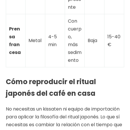
nte
Con
Pren
cuerp
sa
4-5
o,
15-40
Metal
Baja
fran
min
más
€
cesa
sedim
ento
Cómo reproducir el ritual
japonés del café en casa
No necesitas un kissaten ni equipo de importación
para aplicar la filosofía del ritual japonés. Lo que sí
necesitas es cambiar la relación con el tiempo que