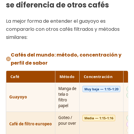
se diferencia de otros cafés
La mejor forma de entender el guayoyo es
compararlo con otros cafés filtrados y métodos
similares:
Cafés del mundo: método, concentración y
perfil de sabor
Café
Método
Concentración
Per
Manga de
Muy baja — 1:15–1:20
sua
tela o
po
Guayoyo
filtro
papel
Goteo /
Media — 1:15–1:16
equ
pour over
Café de filtro europeo
ar
alg