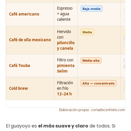
Espresso
Baja-media
más
+ agua
gu
Café americano
caliente
alg
Hervido
Media
dul
con
esp
Café de olla mexicano
piloncillo
con
y canela
Filtro con
Media-alta
ar
Café Touba
pimienta
pic
Selim
Filtración
Alta — concentrado
sua
Cold brew
en frío
sin
12–24 h
Elaboración propia · cortadoconhielo.com
El guayoyo es
el más suave y claro
de todos. Si