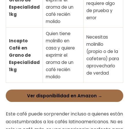
requiere algo
Especialidad
aroma de un
de prueba y
1kg
café recién
error
molido
Quien tiene
Necesitas
Incapto
molinillo en
molinillo
Café en
casa y quiere
(propio o de la
Grano de
exprimir el
cafetera) para
Especialidad
aroma de un
aprovecharlo
1kg
café recién
de verdad
molido
Ver disponibilidad en Amazon →
Este café puede sorprender incluso a quienes están
acostumbrados a los cafés latinoamericanos. No es