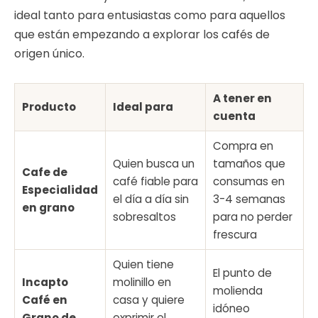
ideal tanto para entusiastas como para aquellos
que están empezando a explorar los cafés de
origen único.
A tener en
Producto
Ideal para
cuenta
Compra en
Quien busca un
tamaños que
Cafe de
café fiable para
consumas en
Especialidad
el día a día sin
3-4 semanas
en grano
sobresaltos
para no perder
frescura
Quien tiene
El punto de
Incapto
molinillo en
molienda
Café en
casa y quiere
idóneo
Grano de
exprimir el