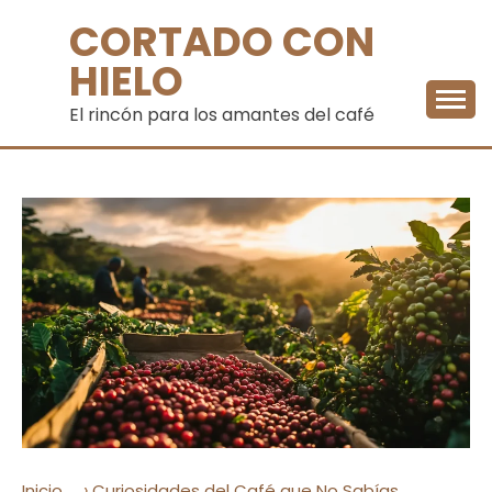
Saltar
CORTADO CON
al
contenido
HIELO
El rincón para los amantes del café
›
Inicio
Curiosidades del Café que No Sabías