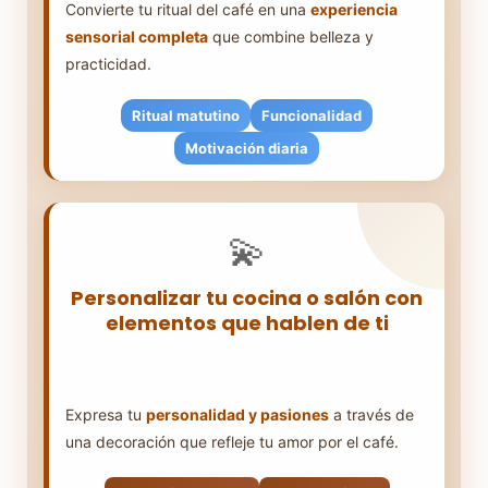
Convierte tu ritual del café en una
experiencia
sensorial completa
que combine belleza y
practicidad.
Ritual matutino
Funcionalidad
Motivación diaria
Un espacio bien decorado hace que
💫
preparar café sea un placer
, no una
tarea. Estantes organizados, accesorios
bonitos y una zona dedicada elevan tu
Personalizar tu cocina o salón con
rutina matutina.
elementos que hablen de ti
Expresa tu
personalidad y pasiones
a través de
una decoración que refleje tu amor por el café.