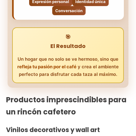
Expresión personal
Identidad única
Conversación
Tu decoración cuenta tu historia. Los
🎯
elementos de café no solo embellecen
el espacio, sino que
revelan tu pasión
y
El Resultado
crean puntos de conversación únicos
con visitantes.
Un hogar que no solo se ve hermoso, sino que
refleja tu pasión por el café
y crea el ambiente
perfecto para disfrutar cada taza al máximo.
Productos imprescindibles para
un rincón cafetero
Vinilos decorativos y wall art