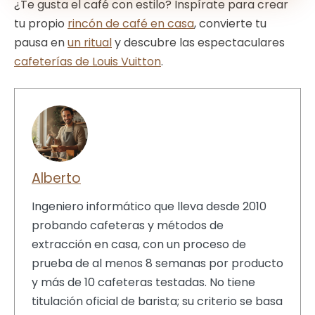
¿Te gusta el café con estilo? Inspírate para crear
en la base de la taza antes de usarla.
y mantén una
estética minimalista
.
tu propio
rincón de café en casa
, convierte tu
pausa en
un ritual
y descubre las espectaculares
Aprovecha las
esquinas verticales
y el
cafeterías de Louis Vuitton
.
espacio sobre los muebles para maximizar
el impacto visual sin ocupar espacio útil.
Alberto
Ingeniero informático que lleva desde 2010
probando cafeteras y métodos de
extracción en casa, con un proceso de
prueba de al menos 8 semanas por producto
y más de 10 cafeteras testadas. No tiene
titulación oficial de barista; su criterio se basa