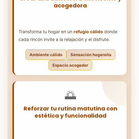
acogedora
Transforma tu hogar en un
refugio cálido
donde
cada rincón invite a la relajación y el disfrute.
Ambiente cálido
Sensación hogareña
Espacio acogedor
Los elementos decorativos de café
🌅
crean una
sensación de calidez
instantánea
. Desde tazas vintage hasta
carteles de café, cada pieza contribuye
Reforzar tu rutina matutina con
a un ambiente que invita a quedarse y
estética y funcionalidad
disfrutar.