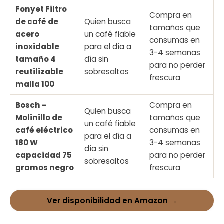
Fonyet Filtro
Compra en
de café de
Quien busca
tamaños que
acero
un café fiable
consumas en
inoxidable
para el día a
3-4 semanas
tamaño 4
día sin
para no perder
reutilizable
sobresaltos
frescura
malla 100
Bosch –
Compra en
Quien busca
Molinillo de
tamaños que
un café fiable
café eléctrico
consumas en
para el día a
180 W
3-4 semanas
día sin
capacidad 75
para no perder
sobresaltos
gramos negro
frescura
Ver disponibilidad en Amazon →