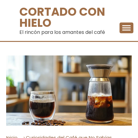
Saltar
CORTADO CON
al
contenido
HIELO
El rincón para los amantes del café
›
Inicio
Curiosidades del Café que No Sabías