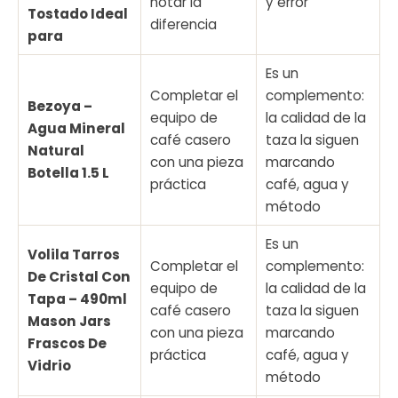
notar la
y error
Tostado Ideal
diferencia
para
Es un
Completar el
complemento:
Bezoya –
equipo de
la calidad de la
Agua Mineral
café casero
taza la siguen
Natural
con una pieza
marcando
Botella 1.5 L
práctica
café, agua y
método
Es un
Volila Tarros
Completar el
complemento:
De Cristal Con
equipo de
la calidad de la
Tapa – 490ml
café casero
taza la siguen
Mason Jars
con una pieza
marcando
Frascos De
práctica
café, agua y
Vidrio
método