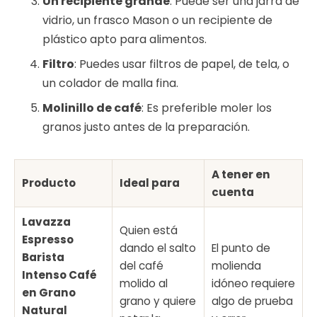
Un recipiente grande
: Puede ser una jarra de
vidrio, un frasco Mason o un recipiente de
plástico apto para alimentos.
Filtro
: Puedes usar filtros de papel, de tela, o
un colador de malla fina.
Molinillo de café
: Es preferible moler los
granos justo antes de la preparación.
A tener en
Producto
Ideal para
cuenta
Lavazza
Quien está
Espresso
dando el salto
El punto de
Barista
del café
molienda
Intenso Café
molido al
idóneo requiere
en Grano
grano y quiere
algo de prueba
Natural