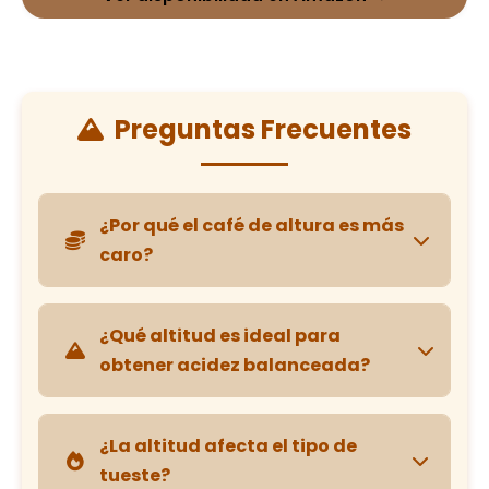
Preguntas Frecuentes
¿Por qué el café de altura es más
caro?
Por la
recolección manual
,
menores
¿Qué altitud es ideal para
rendimientos
por hectárea y la
calidad
obtener acidez balanceada?
de taza superior
que ofrece.
Entre
1.200 y 1.600 m
, donde se logra un
¿La altitud afecta el tipo de
equilibrio entre
acidez
,
dulzura
y
cuerpo
.
Recolección manual
tueste?
2000m