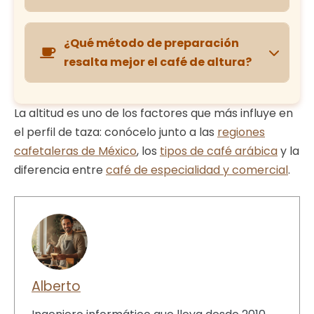
1200m – IDEAL – 1600m
Sí
, los granos de altura son más
densos
y
800m
Menor rendimiento
¿Qué método de preparación
suelen requerir un tueste más
largo y
resalta mejor el café de altura?
cuidadoso
.
Calidad superior
Acidez
Métodos como
V60
,
Chemex
o
La altitud es uno de los factores que más influye en
AeroPress
resaltan mejor la acidez y
Mayor densidad
el perfil de taza: conócelo junto a las
regiones
notas florales del café de altura.
Dulzura
cafetaleras de México
, los
tipos de café arábica
y la
diferencia entre
café de especialidad y comercial
.
Tueste más largo
Cuerpo
V60
Control de temperatura
Chemex
Alberto
AeroPress