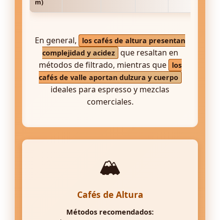
m)
En general,
los cafés de altura presentan
que resaltan en
complejidad y acidez
métodos de filtrado, mientras que
los
cafés de valle aportan dulzura y cuerpo
ideales para espresso y mezclas
comerciales.
🏔️
Cafés de Altura
Métodos recomendados: