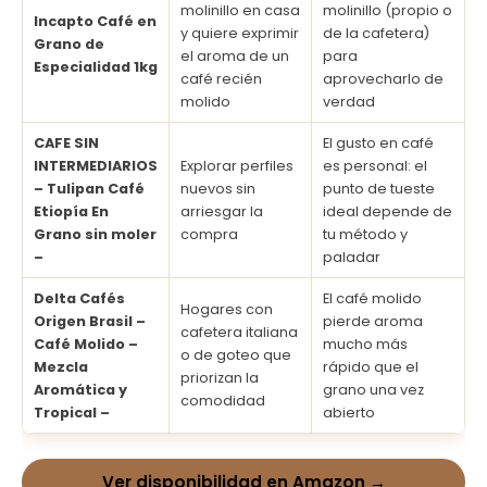
molinillo en casa
molinillo (propio o
Incapto Café en
y quiere exprimir
de la cafetera)
Grano de
el aroma de un
para
Especialidad 1kg
café recién
aprovecharlo de
molido
verdad
CAFE SIN
El gusto en café
INTERMEDIARIOS
Explorar perfiles
es personal: el
– Tulipan Café
nuevos sin
punto de tueste
Etiopía En
arriesgar la
ideal depende de
Grano sin moler
compra
tu método y
–
paladar
Delta Cafés
El café molido
Hogares con
Origen Brasil –
pierde aroma
cafetera italiana
Café Molido –
mucho más
o de goteo que
Mezcla
rápido que el
priorizan la
Aromática y
grano una vez
comodidad
Tropical –
abierto
Ver disponibilidad en Amazon →