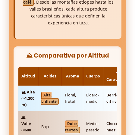
. Desde las montañas etíopes hasta los
café
valles brasileños, cada altura produce
características únicas que definen la
experiencia en taza.
⛰️ Comparativa por Altitud
Notas
Altitud
Acidez
Aroma
Cuerpo
Característica
🏔️ Alta
Floral,
Ligero-
Berries,
Alta,
(>1.200
frutal
medio
cítricos
brillante
m)
🌄
Valle
Medio-
Chocolate,
Dulce,
Baja
(<600
pesado
nuez
terroso