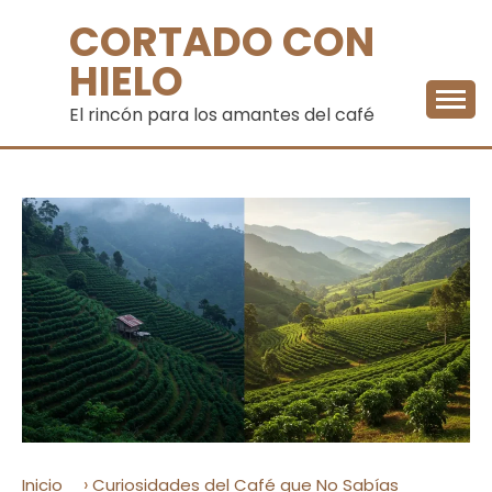
Saltar
CORTADO CON
al
contenido
HIELO
El rincón para los amantes del café
›
Inicio
Curiosidades del Café que No Sabías