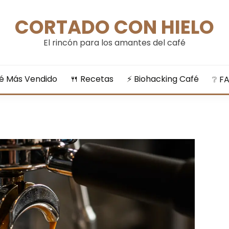
CORTADO CON HIELO
El rincón para los amantes del café
fé Más Vendido
🍴​ Recetas
⚡​ Biohacking Café
❔​ F