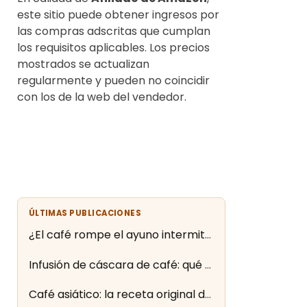
este sitio puede obtener ingresos por
las compras adscritas que cumplan
los requisitos aplicables. Los precios
mostrados se actualizan
regularmente y pueden no coincidir
con los de la web del vendedor.
ÚLTIMAS PUBLICACIONES
¿El café rompe el ayuno intermitente? Lo que dice la evidencia
Infusión de cáscara de café: qué es la cascara y cómo se prepara
Café asiático: la receta original de Cartagena paso a paso