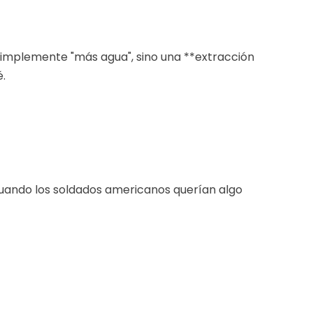
 simplemente "más agua", sino una **extracción
é.
uando los soldados americanos querían algo