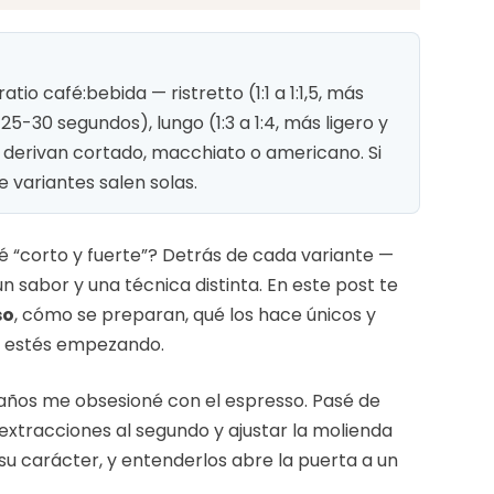
tio café:bebida — ristretto (1:1 a 1:1,5, más
25-30 segundos), lungo (1:3 a 1:4, más ligero y
 derivan cortado, macchiato o americano. Si
e variantes salen solas.
é “corto y fuerte”? Detrás de cada variante —
un sabor y una técnica distinta. En este post te
so
, cómo se preparan, qué los hace únicos y
e estés empezando.
 años me obsesioné con el espresso. Pasé de
extracciones al segundo y ajustar la molienda
su carácter, y entenderlos abre la puerta a un