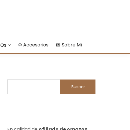
⚙️ Accesorios
​📧​ Sobre Mí
AQs
Buscar
Buscar
En calidad de
Afiliado de Amazon
,