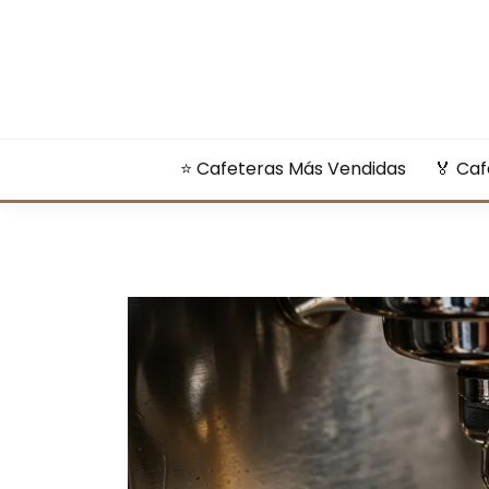
Saltar
al
contenido
⭐ Cafeteras Más Vendidas
🏅​ Ca